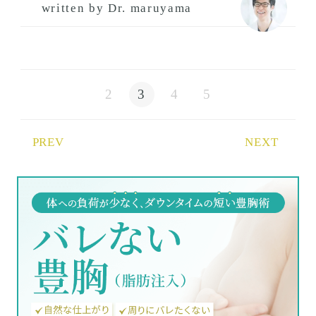
written by Dr. maruyama
2
3
4
5
PREV
NEXT