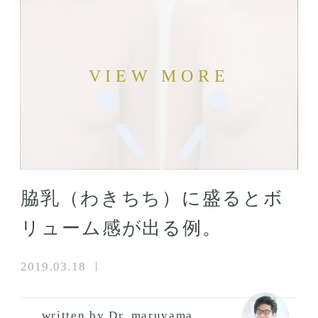
脇乳（わきちち）に盛るとボ
リューム感が出る例。
2019.03.18
written by Dr. maruyama