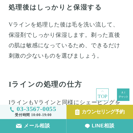
処理後はしっかりと保湿する
Vラインを処理した後は毛を洗い流して、
保湿剤でしっかり保湿します。剃った直後
の肌は敏感になっているため、できるだけ
刺激の少ないものを選びましょう。
Iラインの処理の仕方
TOP
IラインもVラインと同様にシェービングを
03-3567-0055
カウンセリング予約
進めるものの、確認しづらい部分のため、
受付時間 10:00-19:00
鏡の置き方や体制を工夫すると剃りやすく
メール相談
LINE相談