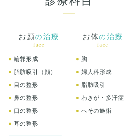
診療科目
お顔
治療
お体
治療
の
の
face
face
輪郭形成
胸
脂肪吸引（顔）
婦人科形成
目の整形
脂肪吸引
鼻の整形
わきが・多汗症
口の整形
へその施術
耳の整形