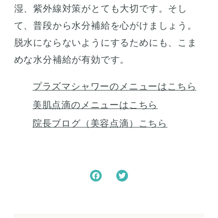
湿、紫外線対策がとても大切です。そし
て、普段から水分補給を心がけましょう。
脱水にならないようにするためにも、こま
めな水分補給が有効です。
プラズマシャワーのメニューはこちら
美肌点滴のメニューはこちら
院長ブログ（美容点滴）こちら
F
T
a
w
c
i
e
t