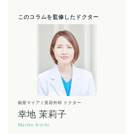
b
t
o
e
このコラムを監修したドクター
o
r
k
銀座マイアミ美容外科 ドクター
幸地 茉莉子
Mariko Kochi