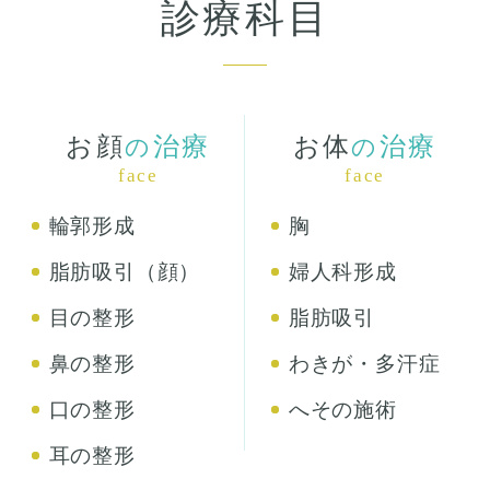
診療科目
お顔
治療
お体
治療
の
の
face
face
輪郭形成
胸
脂肪吸引（顔）
婦人科形成
目の整形
脂肪吸引
鼻の整形
わきが・多汗症
口の整形
へその施術
耳の整形