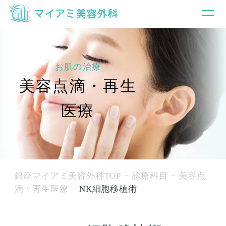
お肌の治療
美容点滴・再生
医療
銀座マイアミ美容外科TOP
診療科目
美容点
滴・再生医療
NK細胞移植術