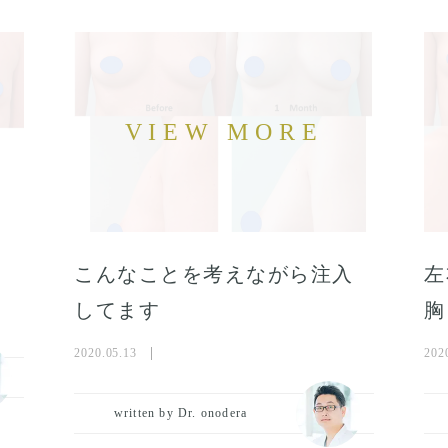
こんなことを考えながら注入
左
してます
胸
2020.05.13
202
written by Dr. onodera