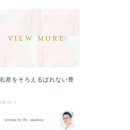
右差をそろえるばれない豊
0.03.10
written by Dr. onodera