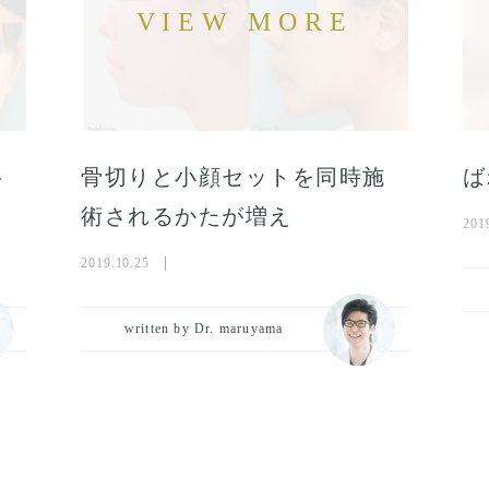
半
骨切りと小顔セットを同時施
ば
術されるかたが増え
201
2019.10.25
written by Dr. maruyama