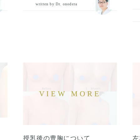
written by Dr. onodera
た
授乳後の豊胸について
左