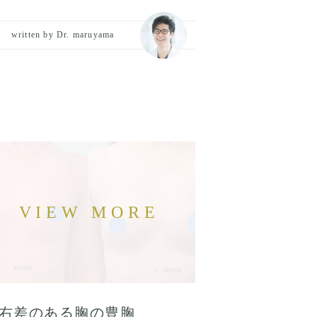
written by Dr. maruyama
右差のある胸の豊胸