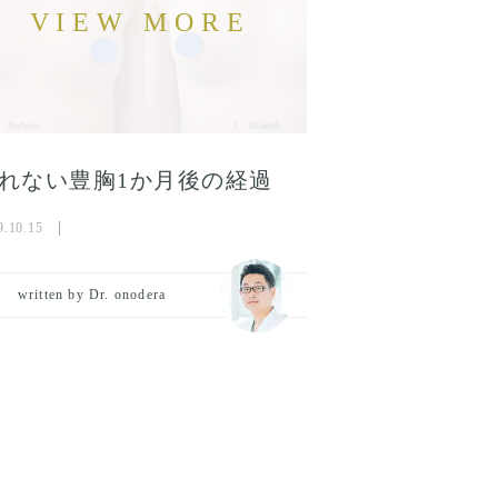
れない豊胸1か月後の経過
9.10.15
written by Dr. onodera