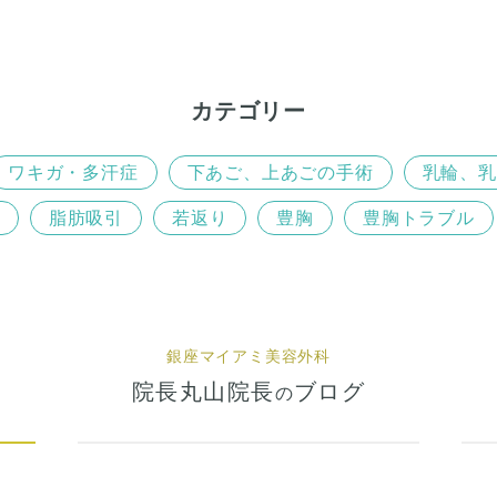
カテゴリー
ワキガ・多汗症
下あご、上あごの手術
乳輪、乳
脂肪吸引
若返り
豊胸
豊胸トラブル
銀座マイアミ美容外科
院長丸山院長
ブログ
の