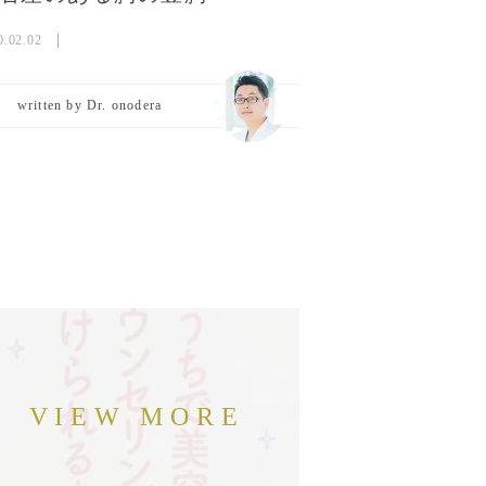
0.02.02
written by Dr. onodera