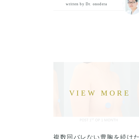
written by Dr. onodera
複数回バレない豊胸を続け