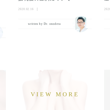
2020.02.16
202
written by Dr. onodera