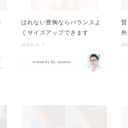
が
ばれない豊胸ならバランスよ
賢
くサイズアップできます
外
2019.12.24
201
written by Dr. onodera