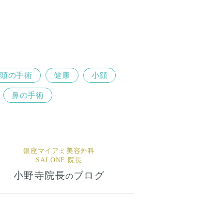
頭の手術
健康
小顔
鼻の手術
銀座マイアミ美容外科
SALONE 院長
小野寺院長
ブログ
の