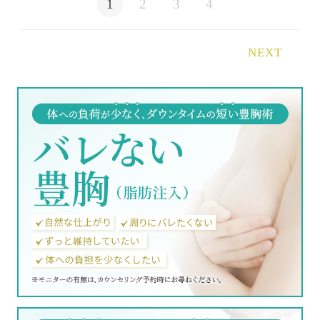
1
2
3
4
NEXT